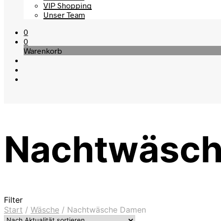
VIP Shopping
Unser Team
0
0
Warenkorb
Nachtwäsc
Filter
Start
/
Wäsche
/
Nachtwäsche Damen