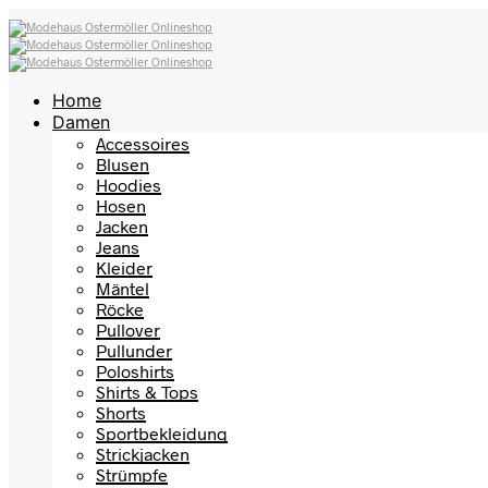
Home
Damen
Accessoires
Blusen
Hoodies
Hosen
Jacken
Jeans
Kleider
Mäntel
Röcke
Pullover
Pullunder
Poloshirts
Shirts & Tops
Shorts
Sportbekleidung
Strickjacken
Strümpfe