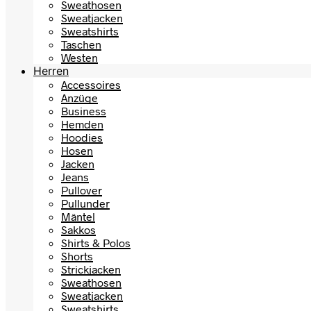
Sweathosen
Sweatjacken
Sweatshirts
Taschen
Westen
Herren
Accessoires
Anzüge
Business
Hemden
Hoodies
Hosen
Jacken
Jeans
Pullover
Pullunder
Mäntel
Sakkos
Shirts & Polos
Shorts
Strickjacken
Sweathosen
Sweatjacken
Sweatshirts