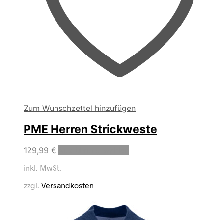
Zum Wunschzettel hinzufügen
PME Herren Strickweste
Dieses
129,99
€
Ausführung wählen
Produkt
inkl. MwSt.
weist
mehrere
zzgl.
Versandkosten
Varianten
auf.
Die
Optionen