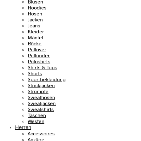
Blusen
Hoodies
Hosen
Jacken
Jeans
Kleider
Mäntel
Röcke
Pullover
Pullunder
Poloshirts
Shirts & Tops
Shorts
Sportbekleidung
Strickjacken
Strümpfe
Sweathosen
Sweatjacken
Sweatshirts
Taschen
Westen
Herren
Accessoires
Anzüge