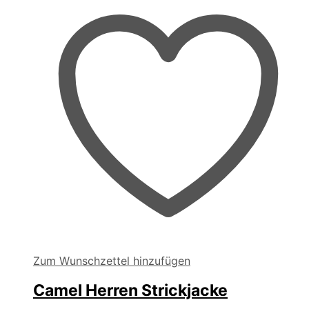
können
auf
der
Produktseite
gewählt
werden
Zum Wunschzettel hinzufügen
Camel Herren Strickjacke