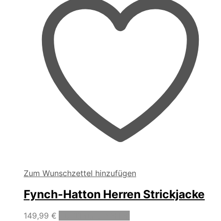
der
Produktseite
gewählt
werden
Zum Wunschzettel hinzufügen
Fynch-Hatton Herren Strickjacke
Dieses
149,99
€
Ausführung wählen