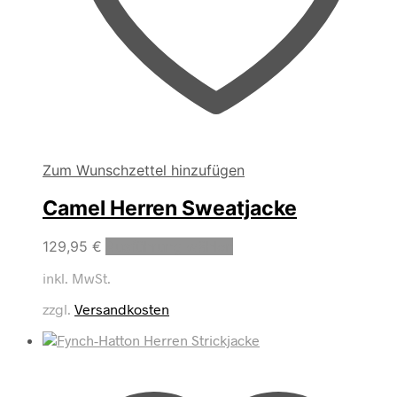
Zum Wunschzettel hinzufügen
Camel Herren Sweatjacke
Dieses
129,95
€
Ausführung wählen
Produkt
inkl. MwSt.
weist
mehrere
zzgl.
Versandkosten
Varianten
auf.
Die
Optionen
können
auf