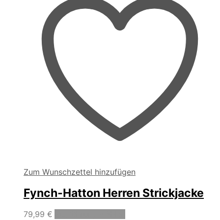
Zum Wunschzettel hinzufügen
Fynch-Hatton Herren Strickjacke
Dieses
79,99
€
Ausführung wählen