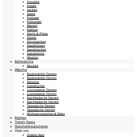
Hoodies
Hosen
Jacken
Jeans
Pullover
Pullunder
Mäntel
Sakkos
Shirts & Polos
Shorts
Strickjacken
Sweathosen
Sweatjacken
Sweatshirts
Westen
Bettwäsche
Decken
Wäsche
Bademäntel Damen
Bademäntel Herren
Dessous
Handtücher
Loungewear Damen
Loungewear Herren
Nachtwäsche Damen
Nachtwäsche Herren
Tagwäsche Damen
Tagwäsche Herren
Wohnaccessoires & Deko
Marken
Trendy News
Geschenkgutscheine
Über uns
Unsere App