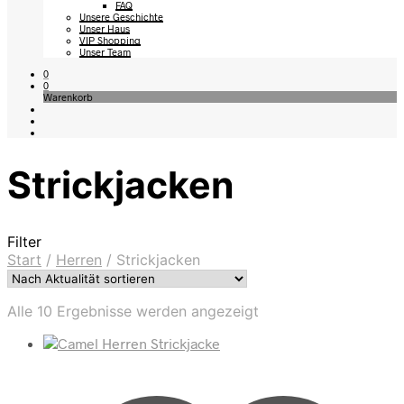
FAQ
Unsere Geschichte
Unser Haus
VIP Shopping
Unser Team
0
0
Warenkorb
Strickjacken
Filter
Start
/
Herren
/
Strickjacken
Nach
Alle 10 Ergebnisse werden angezeigt
Aktualität
sortiert