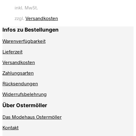
Produkt
inkl. MwSt.
weist
mehrere
zzgl.
Versandkosten
Varianten
auf.
Infos zu Bestellungen
Die
Optionen
Warenverfügbarkeit
können
auf
Lieferzeit
der
Produktseite
Versandkosten
gewählt
werden
Zahlungsarten
Rücksendungen
Widerrufsbelehrung
Über Ostermöller
Das Modehaus Ostermöller
Kontakt