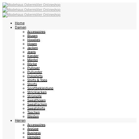
Home
Damen
Accessoires
Blusen
Hoodies
Hosen
Jacken
Jeans
Kleider
Mäntel
Röcke
Pullover
Pullunder
Poloshirts
Shirts & Tops
Shorts
Sportbekleidung
Strickjacken
Strümpfe
Sweathosen
Sweatjacken
Sweatshirts
Taschen
Westen
Herren
Accessoires
Anzüge
Business
Hemden