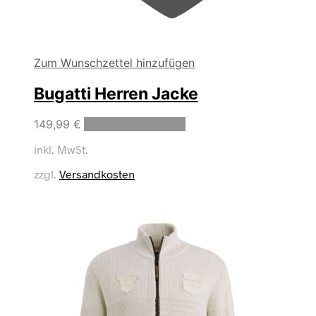
Zum Wunschzettel hinzufügen
Bugatti Herren Jacke
Dieses
149,99
€
Ausführung wählen
Produkt
inkl. MwSt.
weist
mehrere
zzgl.
Versandkosten
Varianten
auf.
Die
Optionen
können
auf
der
Produktseite
gewählt
werden