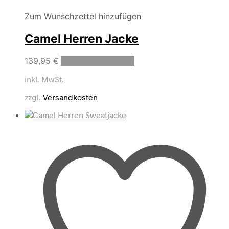
Zum Wunschzettel hinzufügen
Camel Herren Jacke
Dieses
139,95
€
Ausführung wählen
Produkt
inkl. MwSt.
weist
mehrere
zzgl.
Versandkosten
Varianten
auf.
Die
Optionen
können
auf
der
Produktseite
gewählt
werden