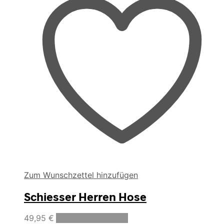
Zum Wunschzettel hinzufügen
Schiesser Herren Hose
Dieses
49,95
€
Ausführung wählen