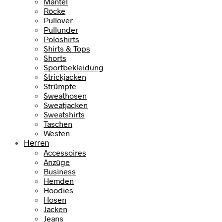
Mäntel
Röcke
Pullover
Pullunder
Poloshirts
Shirts & Tops
Shorts
Sportbekleidung
Strickjacken
Strümpfe
Sweathosen
Sweatjacken
Sweatshirts
Taschen
Westen
Herren
Accessoires
Anzüge
Business
Hemden
Hoodies
Hosen
Jacken
Jeans