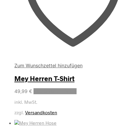
Zum Wunschzettel hinzufügen
Mey Herren T-Shirt
Dieses
49,99
€
Ausführung wählen
Produkt
inkl. MwSt.
weist
mehrere
zzgl.
Versandkosten
Varianten
auf.
Die
Optionen