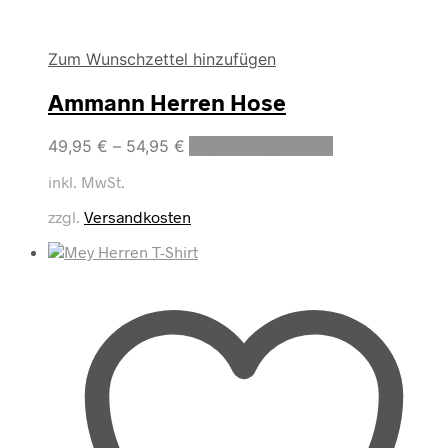
Zum Wunschzettel hinzufügen
Ammann Herren Hose
Dieses
49,95
€
–
54,95
€
Ausführung wählen
Produkt
inkl. MwSt.
weist
mehrere
zzgl.
Versandkosten
Varianten
auf.
Die
Optionen
können
auf
der
Produktseite
gewählt
werden