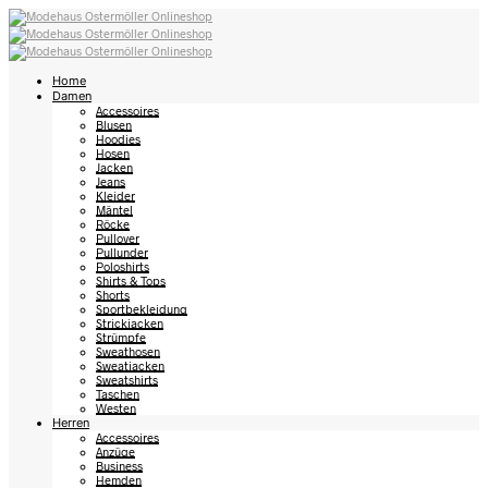
Home
Damen
Accessoires
Blusen
Hoodies
Hosen
Jacken
Jeans
Kleider
Mäntel
Röcke
Pullover
Pullunder
Poloshirts
Shirts & Tops
Shorts
Sportbekleidung
Strickjacken
Strümpfe
Sweathosen
Sweatjacken
Sweatshirts
Taschen
Westen
Herren
Accessoires
Anzüge
Business
Hemden