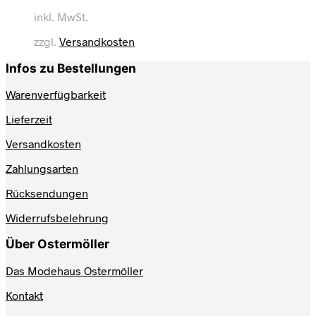
Produkt
inkl. MwSt.
weist
mehrere
zzgl.
Versandkosten
Varianten
auf.
Infos zu Bestellungen
Die
Optionen
Warenverfügbarkeit
können
auf
Lieferzeit
der
Produktseite
Versandkosten
gewählt
werden
Zahlungsarten
Rücksendungen
Widerrufsbelehrung
Über Ostermöller
Das Modehaus Ostermöller
Kontakt