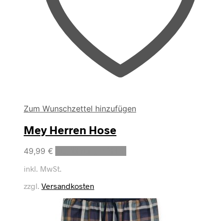
Zum Wunschzettel hinzufügen
Mey Herren Hose
Dieses
49,99
€
Ausführung wählen
Produkt
inkl. MwSt.
weist
mehrere
zzgl.
Versandkosten
Varianten
auf.
Die
Optionen