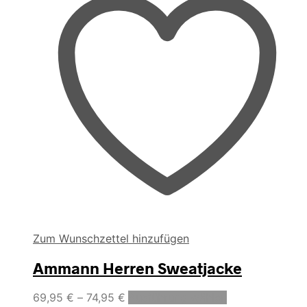
Zum Wunschzettel hinzufügen
Ammann Herren Sweatjacke
Dieses
69,95
€
–
74,95
€
Ausführung wählen