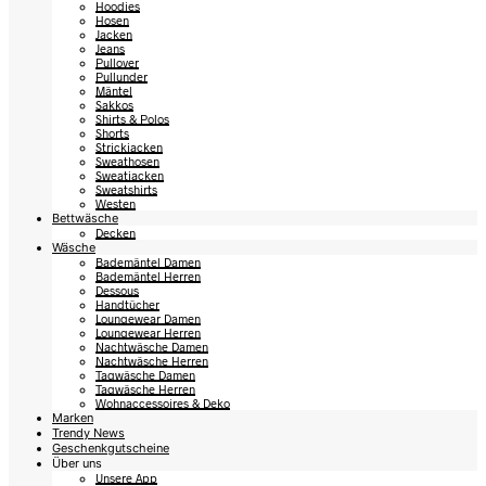
Hoodies
Hosen
Jacken
Jeans
Pullover
Pullunder
Mäntel
Sakkos
Shirts & Polos
Shorts
Strickjacken
Sweathosen
Sweatjacken
Sweatshirts
Westen
Bettwäsche
Decken
Wäsche
Bademäntel Damen
Bademäntel Herren
Dessous
Handtücher
Loungewear Damen
Loungewear Herren
Nachtwäsche Damen
Nachtwäsche Herren
Tagwäsche Damen
Tagwäsche Herren
Wohnaccessoires & Deko
Marken
Trendy News
Geschenkgutscheine
Über uns
Unsere App