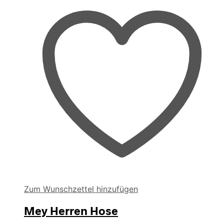
können
auf
der
Produktseite
gewählt
werden
Zum Wunschzettel hinzufügen
Mey Herren Hose