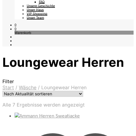
FAQ
Unsere Geschichte
Unser Haus
VIP Shopping
Unser Team
0
0
Warenkorb
Loungewear Herren
Filter
Start
/
Wäsche
/
Loungewear Herren
Nach
Alle 7 Ergebnisse werden angezeigt
Aktualität
sortiert