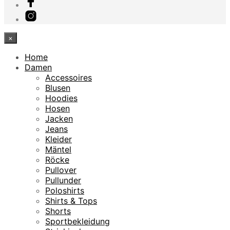
×
Home
Damen
Accessoires
Blusen
Hoodies
Hosen
Jacken
Jeans
Kleider
Mäntel
Röcke
Pullover
Pullunder
Poloshirts
Shirts & Tops
Shorts
Sportbekleidung