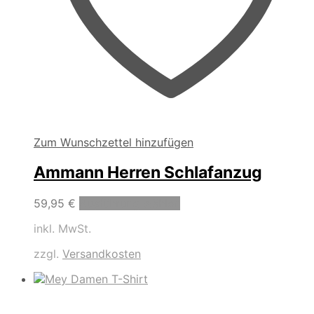
Zum Wunschzettel hinzufügen
Ammann Herren Schlafanzug
Dieses
59,95
€
Ausführung wählen
Produkt
inkl. MwSt.
weist
mehrere
zzgl.
Versandkosten
Varianten
auf.
Die
Optionen