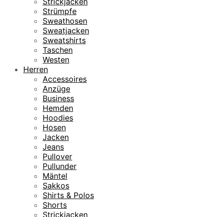
Strickjacken
Strümpfe
Sweathosen
Sweatjacken
Sweatshirts
Taschen
Westen
Herren
Accessoires
Anzüge
Business
Hemden
Hoodies
Hosen
Jacken
Jeans
Pullover
Pullunder
Mäntel
Sakkos
Shirts & Polos
Shorts
Strickjacken