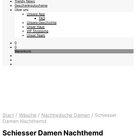
Trendy News
Geschenkgutscheine
Über uns
Unsere App
FAQ
Unsere Geschichte
Unser Haus
VIP Shopping
Unser Team
0
0
Warenkorb
Start
/
Wäsche
/
Nachtwäsche Damen
/
Schiesser
Damen Nachthemd
Schiesser Damen Nachthemd