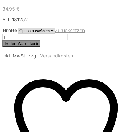
34,95
€
Art. 181252
Größe
Zurücksetzen
Schiesser
Damen
In den Warenkorb
Nachthemd
Menge
inkl. MwSt.
zzgl.
Versandkosten