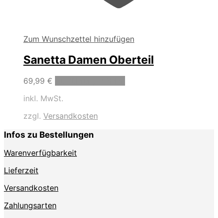
Zum Wunschzettel hinzufügen
Sanetta Damen Oberteil
Dieses
69,99
€
Ausführung wählen
Produkt
inkl. MwSt.
weist
mehrere
zzgl.
Versandkosten
Varianten
auf.
Infos zu Bestellungen
Die
Optionen
Warenverfügbarkeit
können
auf
Lieferzeit
der
Produktseite
Versandkosten
gewählt
Zahlungsarten
werden