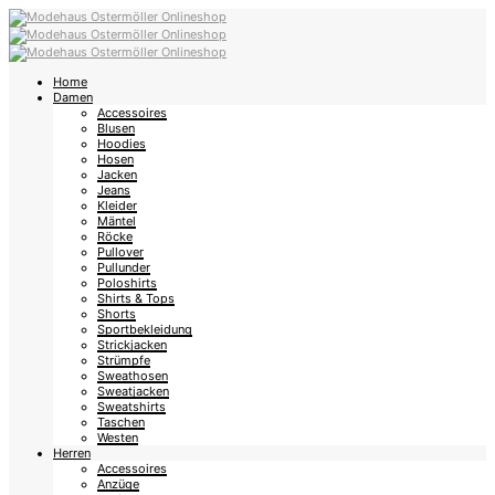
Home
Damen
Accessoires
Blusen
Hoodies
Hosen
Jacken
Jeans
Kleider
Mäntel
Röcke
Pullover
Pullunder
Poloshirts
Shirts & Tops
Shorts
Sportbekleidung
Strickjacken
Strümpfe
Sweathosen
Sweatjacken
Sweatshirts
Taschen
Westen
Herren
Accessoires
Anzüge