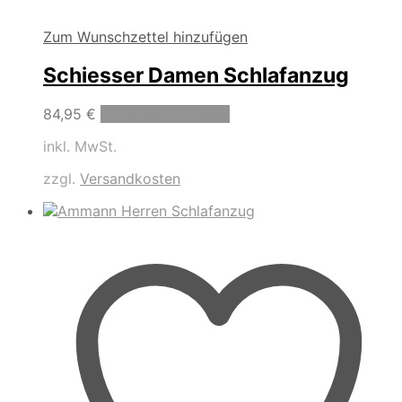
Zum Wunschzettel hinzufügen
Schiesser Damen Schlafanzug
Dieses
84,95
€
Ausführung wählen
Produkt
inkl. MwSt.
weist
mehrere
zzgl.
Versandkosten
Varianten
auf.
Die
Optionen
können
auf
der
Produktseite
gewählt
werden