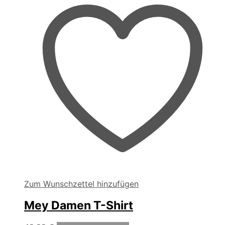
können
auf
der
Produktseite
gewählt
werden
Zum Wunschzettel hinzufügen
Mey Damen T-Shirt