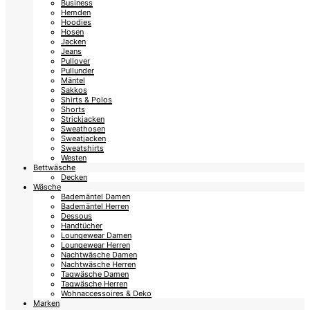
Business
Hemden
Hoodies
Hosen
Jacken
Jeans
Pullover
Pullunder
Mäntel
Sakkos
Shirts & Polos
Shorts
Strickjacken
Sweathosen
Sweatjacken
Sweatshirts
Westen
Bettwäsche
Decken
Wäsche
Bademäntel Damen
Bademäntel Herren
Dessous
Handtücher
Loungewear Damen
Loungewear Herren
Nachtwäsche Damen
Nachtwäsche Herren
Tagwäsche Damen
Tagwäsche Herren
Wohnaccessoires & Deko
Marken