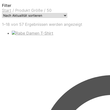
Filter
Start
/
Produkt Größe
/
50
Nach
1–18 von 57 Ergebnissen werden angezeigt
Aktualität
sortiert