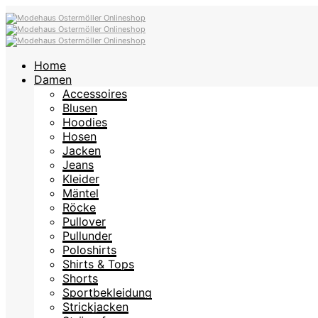
Home
Damen
Accessoires
Blusen
Hoodies
Hosen
Jacken
Jeans
Kleider
Mäntel
Röcke
Pullover
Pullunder
Poloshirts
Shirts & Tops
Shorts
Sportbekleidung
Strickjacken