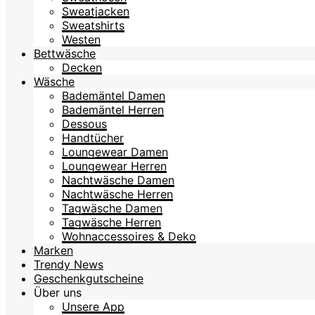
Sweatjacken
Sweatshirts
Westen
Bettwäsche
Decken
Wäsche
Bademäntel Damen
Bademäntel Herren
Dessous
Handtücher
Loungewear Damen
Loungewear Herren
Nachtwäsche Damen
Nachtwäsche Herren
Tagwäsche Damen
Tagwäsche Herren
Wohnaccessoires & Deko
Marken
Trendy News
Geschenkgutscheine
Über uns
Unsere App