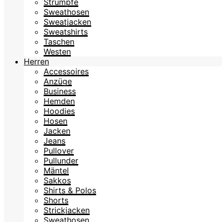
Strümpfe
Sweathosen
Sweatjacken
Sweatshirts
Taschen
Westen
Herren
Accessoires
Anzüge
Business
Hemden
Hoodies
Hosen
Jacken
Jeans
Pullover
Pullunder
Mäntel
Sakkos
Shirts & Polos
Shorts
Strickjacken
Sweathosen