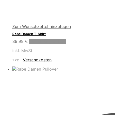
Zum Wunschzettel hinzufügen
Rabe Damen T-Shirt
Dieses
39,99
€
Ausführung wählen
Produkt
inkl. MwSt.
weist
mehrere
zzgl.
Versandkosten
Varianten
auf.
Die
Optionen
können
auf
der
Produktseite
gewählt
werden