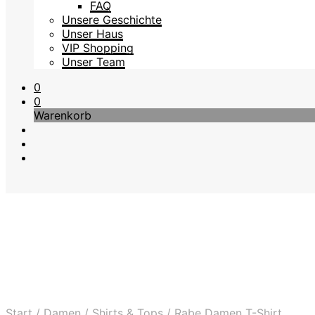
FAQ
Unsere Geschichte
Unser Haus
VIP Shopping
Unser Team
0
0
Warenkorb
Start
/
Damen
/
Shirts & Tops
/
Rabe Damen T-Shirt