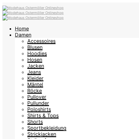
Home
Damen
Accessoires
Blusen
Hoodies
Hosen
Jacken
Jeans
Kleider
Mäntel
Röcke
Pullover
Pullunder
Poloshirts
Shirts & Tops
Shorts
Sportbekleidung
Strickjacken