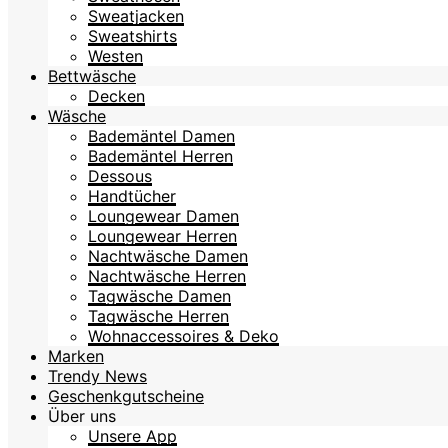
Sweatjacken
Sweatshirts
Westen
Bettwäsche
Decken
Wäsche
Bademäntel Damen
Bademäntel Herren
Dessous
Handtücher
Loungewear Damen
Loungewear Herren
Nachtwäsche Damen
Nachtwäsche Herren
Tagwäsche Damen
Tagwäsche Herren
Wohnaccessoires & Deko
Marken
Trendy News
Geschenkgutscheine
Über uns
Unsere App