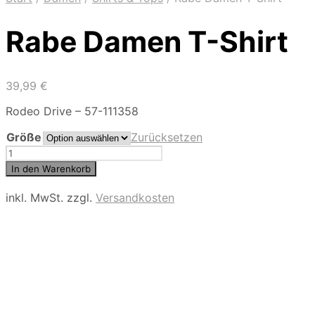
Rabe Damen T-Shirt
39,99
€
Rodeo Drive – 57-111358
Größe
Zurücksetzen
Rabe
Damen
In den Warenkorb
T-
Shirt
inkl. MwSt.
zzgl.
Versandkosten
Menge