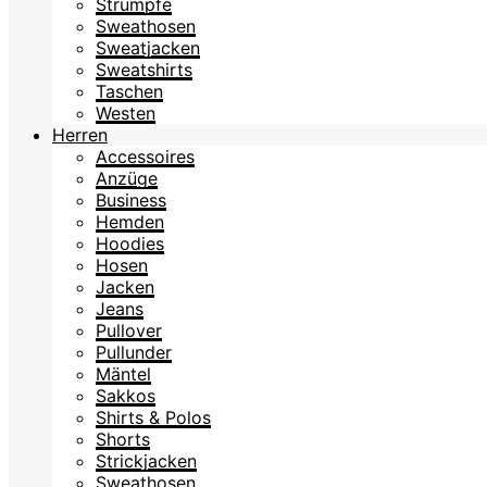
Strümpfe
Sweathosen
Sweatjacken
Sweatshirts
Taschen
Westen
Herren
Accessoires
Anzüge
Business
Hemden
Hoodies
Hosen
Jacken
Jeans
Pullover
Pullunder
Mäntel
Sakkos
Shirts & Polos
Shorts
Strickjacken
Sweathosen