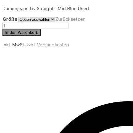
Damenjeans Liv Straight – Mid Blue Used
Größe
Zurücksetzen
Toni
Dress
In den Warenkorb
Damen
Jeans
inkl. MwSt.
zzgl.
Versandkosten
Menge