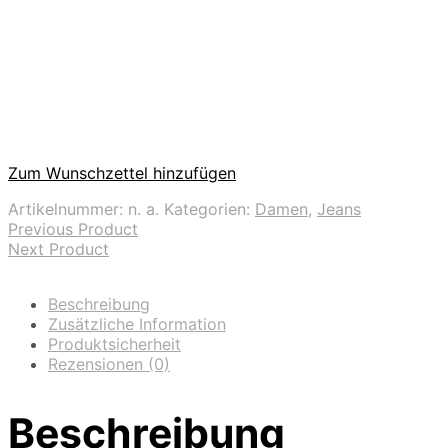
Zum Wunschzettel hinzufügen
Artikelnummer:
n. a.
Kategorien:
Damen
,
Jeans
Previous Product
Next Product
Beschreibung
Zusätzliche Information
Produktsicherheit
Rezensionen (0)
Beschreibung