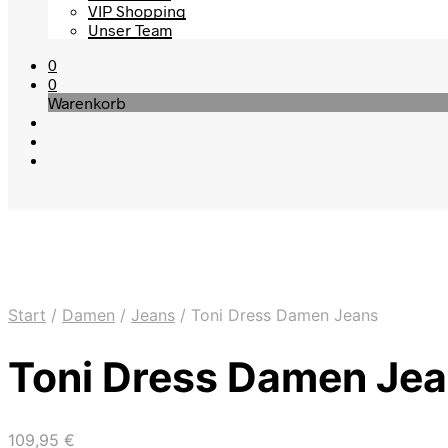
VIP Shopping
Unser Team
0
0
Warenkorb
Start
/
Damen
/
Jeans
/
Toni Dress Damen Jeans
Toni Dress Damen Je
109,95
€