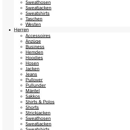
Sweathosen
Sweatjacken
Sweatshirts
Taschen
Westen
Herren
Accessoires
Anzüge
Business
Hemden
Hoodies
Hosen
Jacken
Jeans
Pullover
Pullunder
Mäntel
Sakkos
Shirts & Polos
Shorts
Strickjacken
Sweathosen
Sweatjacken
Sweatshirts