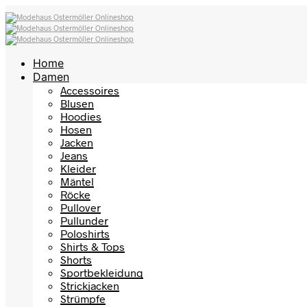
Home
Damen
Accessoires
Blusen
Hoodies
Hosen
Jacken
Jeans
Kleider
Mäntel
Röcke
Pullover
Pullunder
Poloshirts
Shirts & Tops
Shorts
Sportbekleidung
Strickjacken
Strümpfe