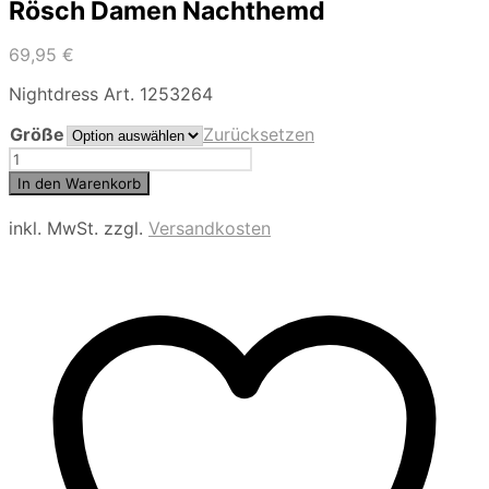
Rösch Damen Nachthemd
69,95
€
Nightdress Art. 1253264
Größe
Zurücksetzen
Rösch
Damen
In den Warenkorb
Nachthemd
Menge
inkl. MwSt.
zzgl.
Versandkosten