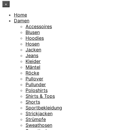
×
Home
Damen
Accessoires
Blusen
Hoodies
Hosen
Jacken
Jeans
Kleider
Mäntel
Röcke
Pullover
Pullunder
Poloshirts
Shirts & Tops
Shorts
Sportbekleidung
Strickjacken
Strümpfe
Sweathosen