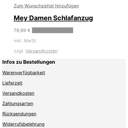
Zum Wunschzettel hinzufügen
Mey Damen Schlafanzug
Dieses
79,99
€
Ausführung wählen
Produkt
inkl. MwSt.
weist
mehrere
zzgl.
Versandkosten
Varianten
auf.
Infos zu Bestellungen
Die
Optionen
Warenverfügbarkeit
können
auf
Lieferzeit
der
Produktseite
Versandkosten
gewählt
Zahlungsarten
werden
Rücksendungen
Widerrufsbelehrung