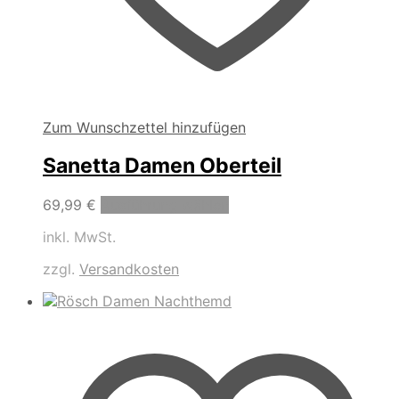
Zum Wunschzettel hinzufügen
Sanetta Damen Oberteil
Dieses
69,99
€
Ausführung wählen
Produkt
inkl. MwSt.
weist
mehrere
zzgl.
Versandkosten
Varianten
auf.
Die
Optionen
können
auf
der