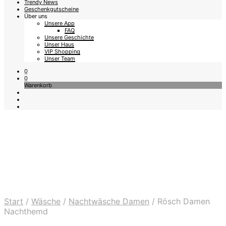
Trendy News
Geschenkgutscheine
Über uns
Unsere App
FAQ
Unsere Geschichte
Unser Haus
VIP Shopping
Unser Team
0
0
Warenkorb
Start
/
Wäsche
/
Nachtwäsche Damen
/
Rösch Damen
Nachthemd