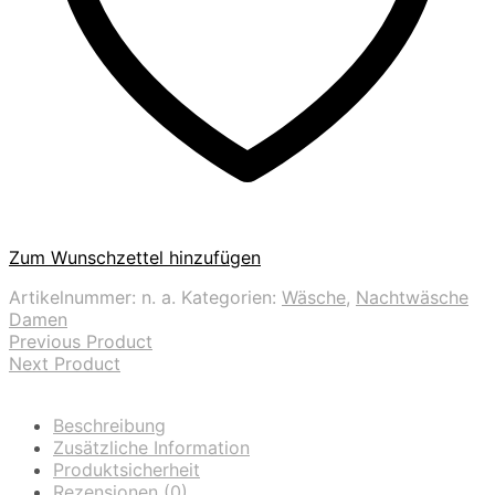
Zum Wunschzettel hinzufügen
Artikelnummer:
n. a.
Kategorien:
Wäsche
,
Nachtwäsche
Damen
Previous Product
Next Product
Beschreibung
Zusätzliche Information
Produktsicherheit
Rezensionen (0)