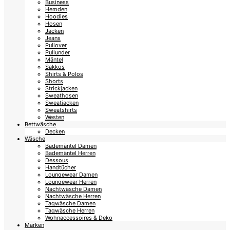
Business
Hemden
Hoodies
Hosen
Jacken
Jeans
Pullover
Pullunder
Mäntel
Sakkos
Shirts & Polos
Shorts
Strickjacken
Sweathosen
Sweatjacken
Sweatshirts
Westen
Bettwäsche
Decken
Wäsche
Bademäntel Damen
Bademäntel Herren
Dessous
Handtücher
Loungewear Damen
Loungewear Herren
Nachtwäsche Damen
Nachtwäsche Herren
Tagwäsche Damen
Tagwäsche Herren
Wohnaccessoires & Deko
Marken