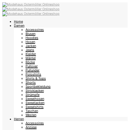
Home
Damen
Accessoires
Blusen
Hoodies
Hosen
Jacken
Jeans
Kleider
Mäntel
Röcke
Pullover
Pullunder
Poloshirts
Shirts & Tops
Shorts
Sportbekleidung
Strickjacken
Strümpfe
Sweathosen
Sweatjacken
Sweatshirts
Taschen
Westen
Herren
Accessoires
Anzüge