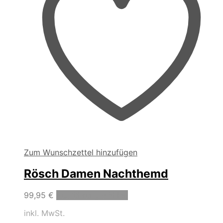
Produktseite
gewählt
werden
Zum Wunschzettel hinzufügen
Rösch Damen Nachthemd
Dieses
99,95
€
Ausführung wählen
Produkt
inkl. MwSt.
weist