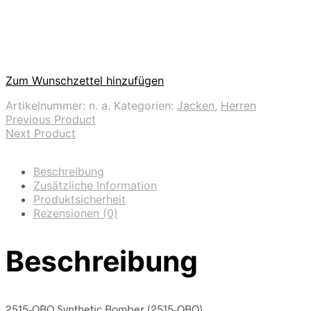
Zum Wunschzettel hinzufügen
Artikelnummer:
n. a.
Kategorien:
Jacken
,
Herren
Previous Product
Next Product
Beschreibung
Zusätzliche Information
Produktsicherheit
Rezensionen (0)
Beschreibung
2515-OBO Synthetic Bomber (2515-OBO)