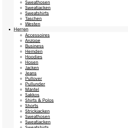
Sweathosen
Sweatjacken
Sweatshirts
Taschen
Westen
Herren
Accessoires
Anzüge
Business
Hemden
Hoodies
Hosen
Jacken
Jeans
Pullover
Pullunder
Mäntel
Sakkos
Shirts & Polos
Shorts
Strickjacken
Sweathosen
Sweatjacken
Sweatshirts