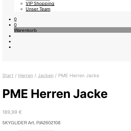
VIP Shopping
Unser Team
0
0
Warenkorb
Start
/
Herren
/
Jacken
/
PME Herren Jacke
PME Herren Jacke
189,99
€
SKYGLIDER Art. PJA2602108