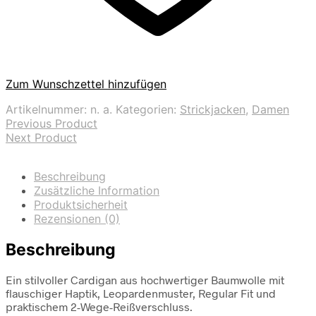
Zum Wunschzettel hinzufügen
Artikelnummer:
n. a.
Kategorien:
Strickjacken
,
Damen
Previous Product
Next Product
Beschreibung
Zusätzliche Information
Produktsicherheit
Rezensionen (0)
Beschreibung
Ein stilvoller Cardigan aus hochwertiger Baumwolle mit
flauschiger Haptik, Leopardenmuster, Regular Fit und
praktischem 2-Wege-Reißverschluss.