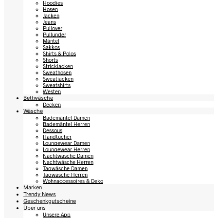
Hoodies
Hosen
Jacken
Jeans
Pullover
Pullunder
Mäntel
Sakkos
Shirts & Polos
Shorts
Strickjacken
Sweathosen
Sweatjacken
Sweatshirts
Westen
Bettwäsche
Decken
Wäsche
Bademäntel Damen
Bademäntel Herren
Dessous
Handtücher
Loungewear Damen
Loungewear Herren
Nachtwäsche Damen
Nachtwäsche Herren
Tagwäsche Damen
Tagwäsche Herren
Wohnaccessoires & Deko
Marken
Trendy News
Geschenkgutscheine
Über uns
Unsere App