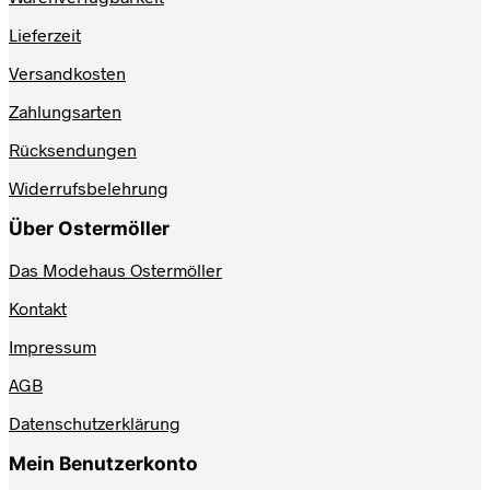
können
auf
Lieferzeit
der
Produktseite
Versandkosten
gewählt
werden
Zahlungsarten
Rücksendungen
Widerrufsbelehrung
Über Ostermöller
Das Modehaus Ostermöller
Kontakt
Impressum
AGB
Datenschutzerklärung
Mein Benutzerkonto