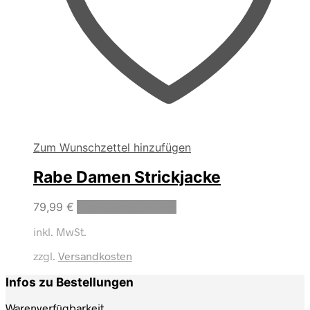
Zum Wunschzettel hinzufügen
Rabe Damen Strickjacke
Dieses
79,99
€
Ausführung wählen
Produkt
inkl. MwSt.
weist
mehrere
zzgl.
Versandkosten
Varianten
auf.
Infos zu Bestellungen
Die
Optionen
Warenverfügbarkeit