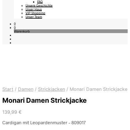
FAQ
Unsere Geschichte
Unser Haus
VIP Shopping
Unser Team
0
0
Warenkorb
Start
/
Damen
/
Strickjacken
/
Monari Damen Strickjacke
Monari Damen Strickjacke
139,99
€
Cardigan mit Leopardenmuster – 809017