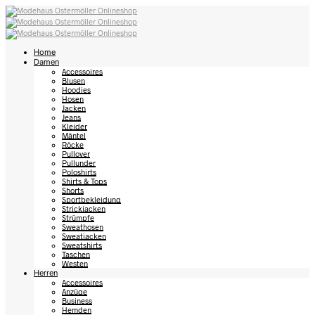
Home
Damen
Accessoires
Blusen
Hoodies
Hosen
Jacken
Jeans
Kleider
Mäntel
Röcke
Pullover
Pullunder
Poloshirts
Shirts & Tops
Shorts
Sportbekleidung
Strickjacken
Strümpfe
Sweathosen
Sweatjacken
Sweatshirts
Taschen
Westen
Herren
Accessoires
Anzüge
Business
Hemden