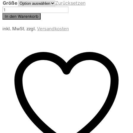
Größe
Zurücksetzen
Monari
Damen
In den Warenkorb
Strickjacke
Menge
inkl. MwSt.
zzgl.
Versandkosten