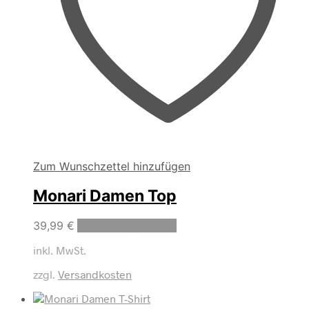
Zum Wunschzettel hinzufügen
Monari Damen Top
Dieses
39,99
€
Ausführung wählen
Produkt
inkl. MwSt.
weist
mehrere
zzgl.
Versandkosten
Varianten
auf.
Die