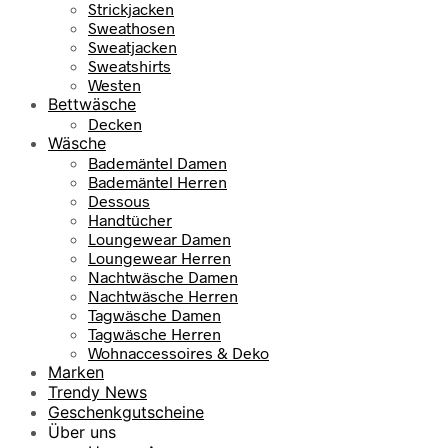
Strickjacken
Sweathosen
Sweatjacken
Sweatshirts
Westen
Bettwäsche
Decken
Wäsche
Bademäntel Damen
Bademäntel Herren
Dessous
Handtücher
Loungewear Damen
Loungewear Herren
Nachtwäsche Damen
Nachtwäsche Herren
Tagwäsche Damen
Tagwäsche Herren
Wohnaccessoires & Deko
Marken
Trendy News
Geschenkgutscheine
Über uns