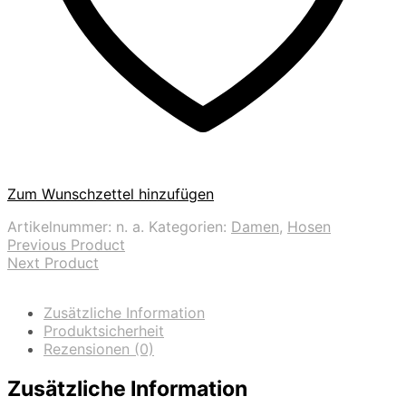
Zum Wunschzettel hinzufügen
Artikelnummer:
n. a.
Kategorien:
Damen
,
Hosen
Previous Product
Next Product
Zusätzliche Information
Produktsicherheit
Rezensionen (0)
Zusätzliche Information