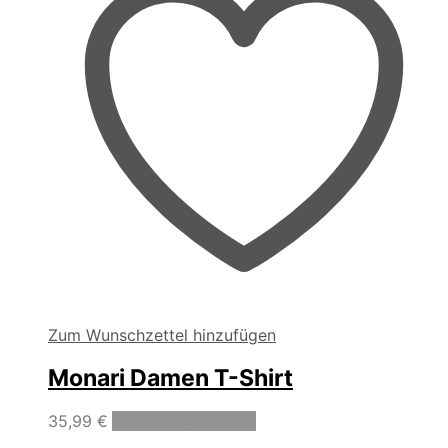
der
Produktseite
gewählt
werden
Zum Wunschzettel hinzufügen
Monari Damen T-Shirt
Dieses
35,99
€
Ausführung wählen
Produkt