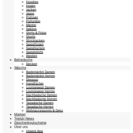
Hoodies
Hosen
Jacken
Jeans
Pullover
Pullunder
Mäntel
Sakkos
Shirts & Polos
Shorts
Strickjacken
Sweathosen
Sweatjacken
Sweatshirts
Westen
Bettwäsche
Decken
Wäsche
Bademäntel Damen
Bademäntel Herren
Dessous
Handtücher
Loungewear Damen
Loungewear Herren
Nachtwäsche Damen
Nachtwäsche Herren
Tagwäsche Damen
Tagwäsche Herren
Wohnaccessoires & Deko
Marken
Trendy News
Geschenkgutscheine
Über uns
Unsere App