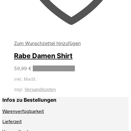
Zum Wunschzettel hinzufügen
Rabe Damen Shirt
Dieses
59,99
€
Ausführung wählen
Produkt
inkl. MwSt.
weist
mehrere
zzgl.
Versandkosten
Varianten
auf.
Infos zu Bestellungen
Die
Optionen
Warenverfügbarkeit
können
auf
Lieferzeit
der
Produktseite