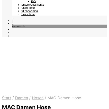
FAQ
Unsere Geschichte
Unser Haus
VIP Shopping
Unser Team
0
0
Warenkorb
Start
/
Damen
/
Hosen
/
MAC Damen Hose
MAC Damen Hose