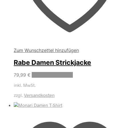
Zum Wunschzettel hinzufügen
Rabe Damen Strickjacke
Dieses
79,99
€
Ausführung wählen
Produkt
inkl. MwSt.
weist
mehrere
zzgl.
Versandkosten
Varianten
auf.
Die
Optionen
können
auf