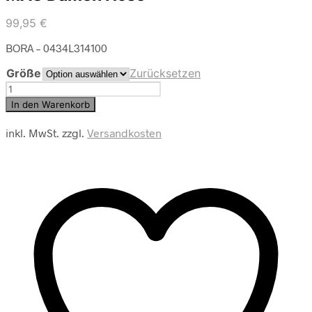
99,95
€
BORA – 0434L314100
Größe
Zurücksetzen
MAC
Damen
In den Warenkorb
Hose
Menge
inkl. MwSt.
zzgl.
Versandkosten