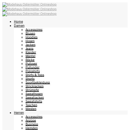
Home
Damen
Accessoires
Blusen
Hoodies
Hosen
Jacken
Jeans
Kleider
Mäntel
Röcke
Pullover
Pullunder
Poloshirts
Shirts & Tops
Shorts
Sportbekleidung
Strickjacken
Strümpfe
Sweathosen
Sweatjacken
Sweatshirts
Taschen
Westen
Herren
Accessoires
Anzüge
Business
Hemden