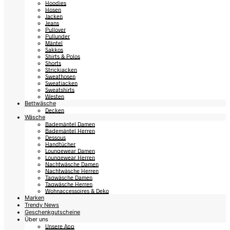
Hoodies
Hosen
Jacken
Jeans
Pullover
Pullunder
Mäntel
Sakkos
Shirts & Polos
Shorts
Strickjacken
Sweathosen
Sweatjacken
Sweatshirts
Westen
Bettwäsche
Decken
Wäsche
Bademäntel Damen
Bademäntel Herren
Dessous
Handtücher
Loungewear Damen
Loungewear Herren
Nachtwäsche Damen
Nachtwäsche Herren
Tagwäsche Damen
Tagwäsche Herren
Wohnaccessoires & Deko
Marken
Trendy News
Geschenkgutscheine
Über uns
Unsere App