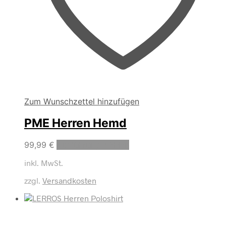
Zum Wunschzettel hinzufügen
PME Herren Hemd
Dieses
99,99
€
Ausführung wählen
Produkt
inkl. MwSt.
weist
mehrere
zzgl.
Versandkosten
Varianten
auf.
Die
Optionen
können