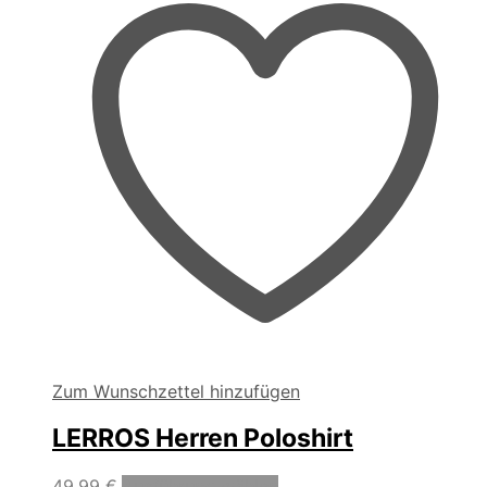
auf
der
Produktseite
gewählt
werden
Zum Wunschzettel hinzufügen
LERROS Herren Poloshirt
Dieses
49,99
€
Ausführung wählen