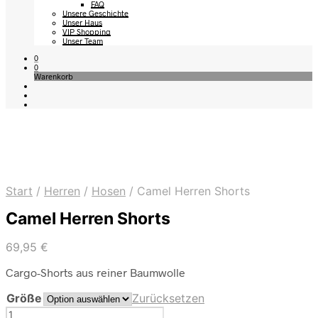
FAQ
Unsere Geschichte
Unser Haus
VIP Shopping
Unser Team
0
0
Warenkorb
Start
/
Herren
/
Hosen
/
Camel Herren Shorts
Camel Herren Shorts
69,95
€
Cargo-Shorts aus reiner Baumwolle
Größe
Zurücksetzen
Camel