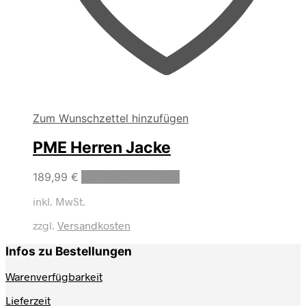
Zum Wunschzettel hinzufügen
PME Herren Jacke
Dieses
189,99
€
Ausführung wählen
Produkt
inkl. MwSt.
weist
mehrere
zzgl.
Versandkosten
Varianten
auf.
Infos zu Bestellungen
Die
Optionen
Warenverfügbarkeit
können
auf
Lieferzeit
der