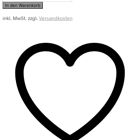
Herren
In den Warenkorb
Shorts
Menge
inkl. MwSt.
zzgl.
Versandkosten