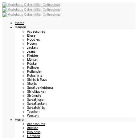
Home
Damen
Accessoires
Blusen
Hoodies
Hosen
Jacken
Jeans
Kleider
Mäntel
Röcke
Pullover
Pullunder
Poloshirts
Shirts & Tops
Shorts
Sportbekleidung
Strickjacken
Strümpfe
Sweathosen
Sweatjacken
Sweatshirts
Taschen
Westen
Herren
Accessoires
Anzüge
Business
Hemden