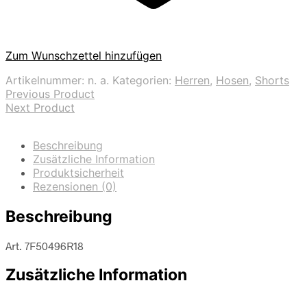
Zum Wunschzettel hinzufügen
Artikelnummer:
n. a.
Kategorien:
Herren
,
Hosen
,
Shorts
Previous Product
Next Product
Beschreibung
Zusätzliche Information
Produktsicherheit
Rezensionen (0)
Beschreibung
Art. 7F50496R18
Zusätzliche Information