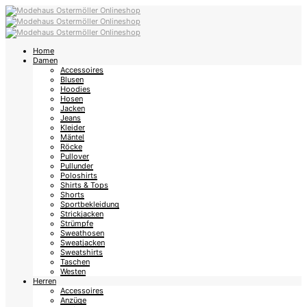
Home
Damen
Accessoires
Blusen
Hoodies
Hosen
Jacken
Jeans
Kleider
Mäntel
Röcke
Pullover
Pullunder
Poloshirts
Shirts & Tops
Shorts
Sportbekleidung
Strickjacken
Strümpfe
Sweathosen
Sweatjacken
Sweatshirts
Taschen
Westen
Herren
Accessoires
Anzüge