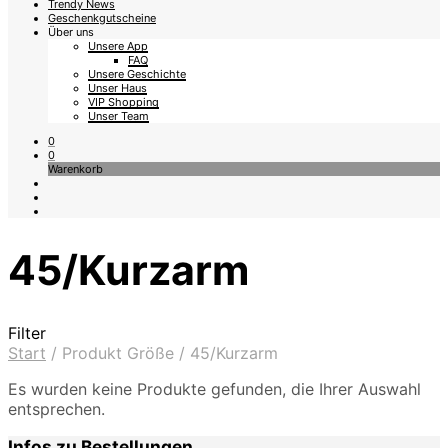
Trendy News
Geschenkgutscheine
Über uns
Unsere App
FAQ
Unsere Geschichte
Unser Haus
VIP Shopping
Unser Team
0
0
Warenkorb
45/Kurzarm
Filter
Start
/
Produkt Größe
/
45/Kurzarm
Es wurden keine Produkte gefunden, die Ihrer Auswahl
entsprechen.
Infos zu Bestellungen