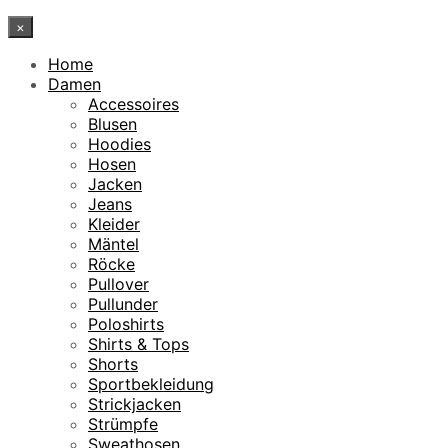
×
Home
Damen
Accessoires
Blusen
Hoodies
Hosen
Jacken
Jeans
Kleider
Mäntel
Röcke
Pullover
Pullunder
Poloshirts
Shirts & Tops
Shorts
Sportbekleidung
Strickjacken
Strümpfe
Sweathosen