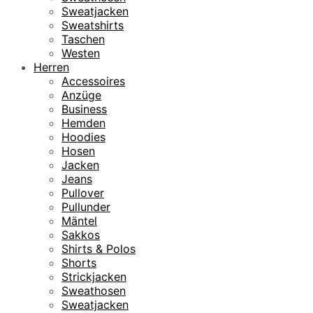
Sweatjacken
Sweatshirts
Taschen
Westen
Herren
Accessoires
Anzüge
Business
Hemden
Hoodies
Hosen
Jacken
Jeans
Pullover
Pullunder
Mäntel
Sakkos
Shirts & Polos
Shorts
Strickjacken
Sweathosen
Sweatjacken