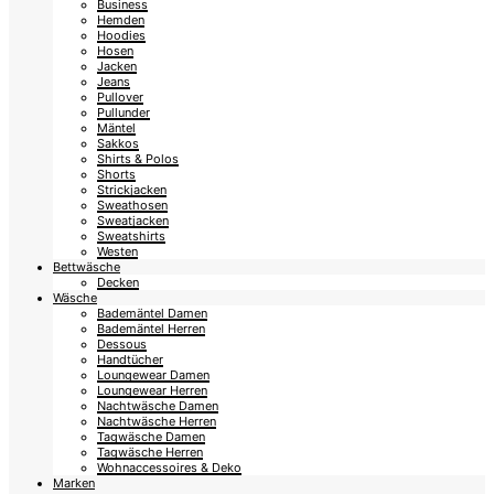
Business
Hemden
Hoodies
Hosen
Jacken
Jeans
Pullover
Pullunder
Mäntel
Sakkos
Shirts & Polos
Shorts
Strickjacken
Sweathosen
Sweatjacken
Sweatshirts
Westen
Bettwäsche
Decken
Wäsche
Bademäntel Damen
Bademäntel Herren
Dessous
Handtücher
Loungewear Damen
Loungewear Herren
Nachtwäsche Damen
Nachtwäsche Herren
Tagwäsche Damen
Tagwäsche Herren
Wohnaccessoires & Deko
Marken