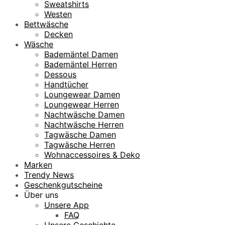
Sweatshirts
Westen
Bettwäsche
Decken
Wäsche
Bademäntel Damen
Bademäntel Herren
Dessous
Handtücher
Loungewear Damen
Loungewear Herren
Nachtwäsche Damen
Nachtwäsche Herren
Tagwäsche Damen
Tagwäsche Herren
Wohnaccessoires & Deko
Marken
Trendy News
Geschenkgutscheine
Über uns
Unsere App
FAQ
Unsere Geschichte