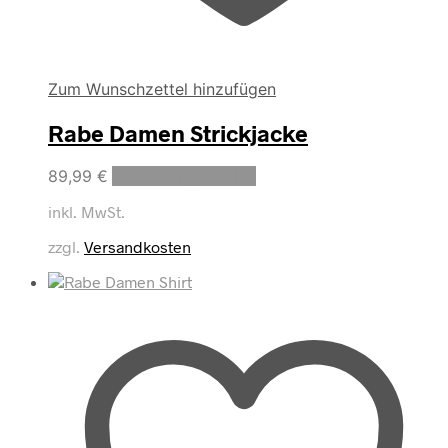
Zum Wunschzettel hinzufügen
Rabe Damen Strickjacke
Dieses
89,99
€
Ausführung wählen
Produkt
inkl. MwSt.
weist
mehrere
zzgl.
Versandkosten
Varianten
auf.
Die
Optionen
können
auf
der
Produktseite
gewählt
werden