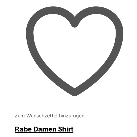
können
auf
der
Produktseite
gewählt
werden
Zum Wunschzettel hinzufügen
Rabe Damen Shirt