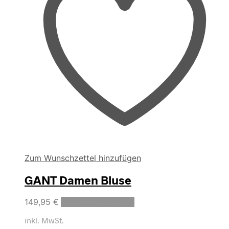
gewählt
werden
Zum Wunschzettel hinzufügen
GANT Damen Bluse
Dieses
149,95
€
Ausführung wählen
Produkt
inkl. MwSt.
weist