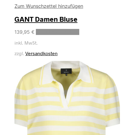
Zum Wunschzettel hinzufügen
GANT Damen Bluse
Dieses
139,95
€
Ausführung wählen
Produkt
inkl. MwSt.
weist
mehrere
zzgl.
Versandkosten
Varianten
auf.
Die
Optionen
können
auf
der
Produktseite
gewählt
werden