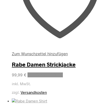
Zum Wunschzettel hinzufügen
Rabe Damen Strickjacke
Dieses
99,99
€
Ausführung wählen
Produkt
inkl. MwSt.
weist
mehrere
zzgl.
Versandkosten
Varianten
auf.
Die
Optionen