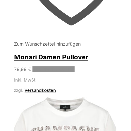
Zum Wunschzettel hinzufügen
Monari Damen Pullover
Dieses
79,99
€
Ausführung wählen
Produkt
inkl. MwSt.
weist
mehrere
zzgl.
Versandkosten
Varianten
auf.
Die
Optionen
können
auf
der
Produktseite