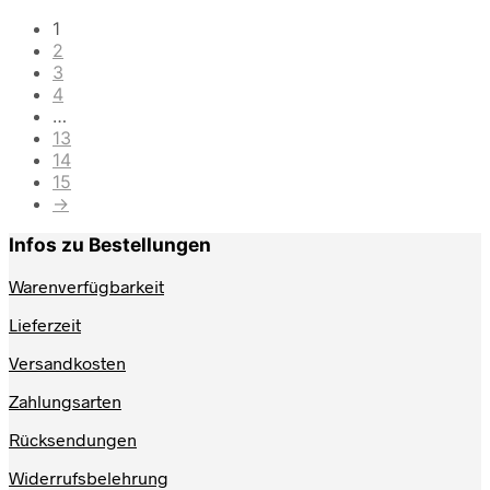
auf.
1
Die
2
Optionen
3
können
4
auf
…
der
13
Produktseite
14
gewählt
15
werden
→
Infos zu Bestellungen
Warenverfügbarkeit
Lieferzeit
Versandkosten
Zahlungsarten
Rücksendungen
Widerrufsbelehrung