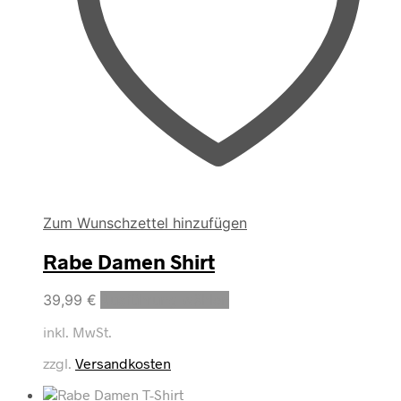
Zum Wunschzettel hinzufügen
Rabe Damen Shirt
Dieses
39,99
€
Ausführung wählen
Produkt
inkl. MwSt.
weist
mehrere
zzgl.
Versandkosten
Varianten
auf.
Die