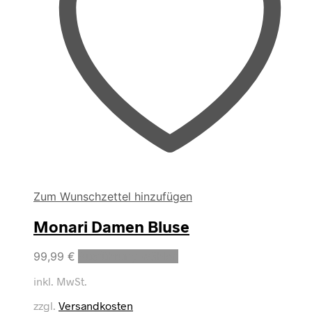
werden
Zum Wunschzettel hinzufügen
Monari Damen Bluse
Dieses
99,99
€
Ausführung wählen
Produkt
inkl. MwSt.
weist
mehrere
zzgl.
Versandkosten
Varianten