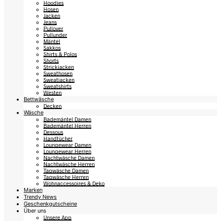
Hoodies
Hosen
Jacken
Jeans
Pullover
Pullunder
Mäntel
Sakkos
Shirts & Polos
Shorts
Strickjacken
Sweathosen
Sweatjacken
Sweatshirts
Westen
Bettwäsche
Decken
Wäsche
Bademäntel Damen
Bademäntel Herren
Dessous
Handtücher
Loungewear Damen
Loungewear Herren
Nachtwäsche Damen
Nachtwäsche Herren
Tagwäsche Damen
Tagwäsche Herren
Wohnaccessoires & Deko
Marken
Trendy News
Geschenkgutscheine
Über uns
Unsere App