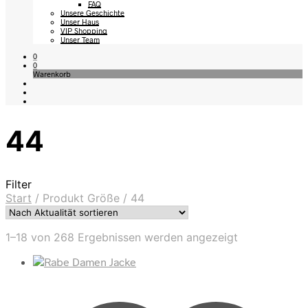
FAQ
Unsere Geschichte
Unser Haus
VIP Shopping
Unser Team
0
0
Warenkorb
44
Filter
Start
/
Produkt Größe
/
44
Nach
1–18 von 268 Ergebnissen werden angezeigt
Aktualität
sortiert