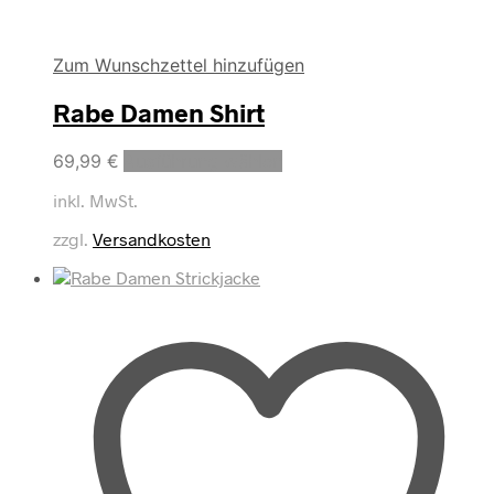
Zum Wunschzettel hinzufügen
Rabe Damen Shirt
Dieses
69,99
€
Ausführung wählen
Produkt
inkl. MwSt.
weist
mehrere
zzgl.
Versandkosten
Varianten
auf.
Die
Optionen
können
auf
der
Produktseite
gewählt
werden