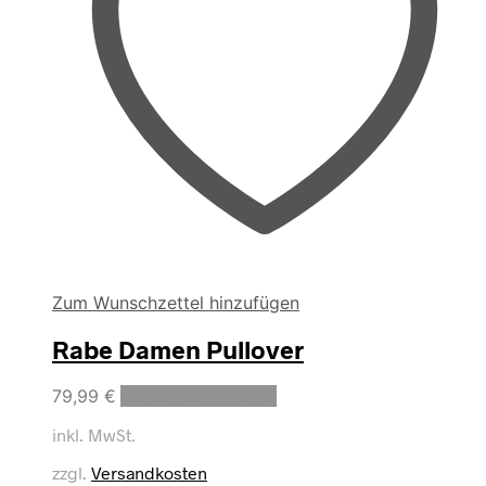
werden
Zum Wunschzettel hinzufügen
Rabe Damen Pullover
Dieses
79,99
€
Ausführung wählen
Produkt
inkl. MwSt.
weist
mehrere
zzgl.
Versandkosten
Varianten