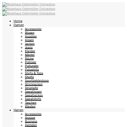
Home
Damen
Accessoires
Blusen
Hoodies
Hosen
Jacken
Jeans
Kleider
Mäntel
Röcke
Pullover
Pullunder
Poloshirts
Shirts & Tops
Shorts
Sportbekleidung
Strickjacken
Strümpfe
Sweathosen
Sweatjacken
Sweatshirts
Taschen
Westen
Herren
Accessoires
Anzüge
Business
Hemden