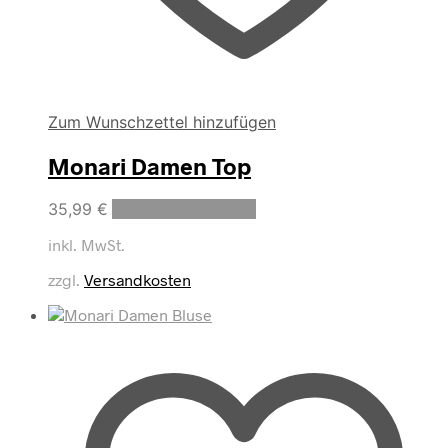
Zum Wunschzettel hinzufügen
Monari Damen Top
Dieses
35,99
€
Ausführung wählen
Produkt
inkl. MwSt.
weist
mehrere
zzgl.
Versandkosten
Varianten
auf.
Die
Optionen
können
auf
der
Produktseite
gewählt