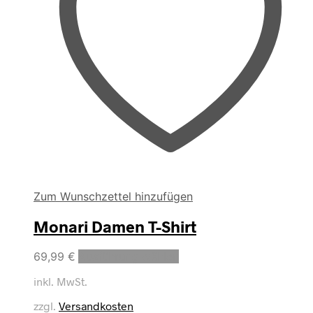
Zum Wunschzettel hinzufügen
Monari Damen T-Shirt
Dieses
69,99
€
Ausführung wählen
Produkt
inkl. MwSt.
weist
mehrere
zzgl.
Versandkosten
Varianten