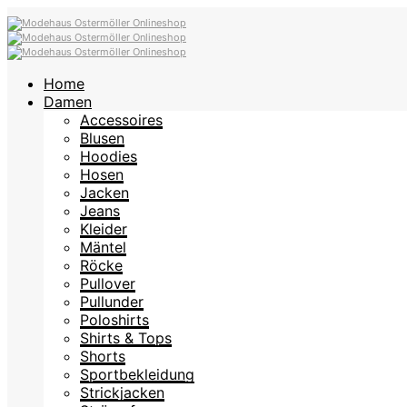
Home
Damen
Accessoires
Blusen
Hoodies
Hosen
Jacken
Jeans
Kleider
Mäntel
Röcke
Pullover
Pullunder
Poloshirts
Shirts & Tops
Shorts
Sportbekleidung
Strickjacken