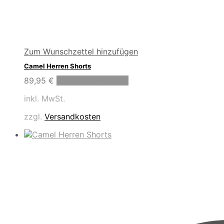
Zum Wunschzettel hinzufügen
Camel Herren Shorts
Dieses
89,95
€
Ausführung wählen
Produkt
inkl. MwSt.
weist
mehrere
zzgl.
Versandkosten
Varianten
auf.
Die
Optionen
können
auf
der
Produktseite
gewählt
werden