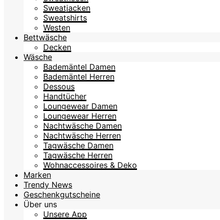
Sweatjacken
Sweatshirts
Westen
Bettwäsche
Decken
Wäsche
Bademäntel Damen
Bademäntel Herren
Dessous
Handtücher
Loungewear Damen
Loungewear Herren
Nachtwäsche Damen
Nachtwäsche Herren
Tagwäsche Damen
Tagwäsche Herren
Wohnaccessoires & Deko
Marken
Trendy News
Geschenkgutscheine
Über uns
Unsere App