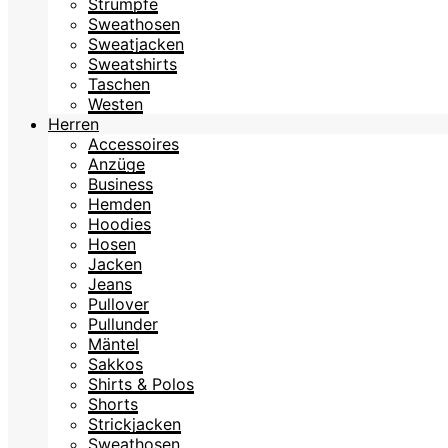
Strümpfe
Sweathosen
Sweatjacken
Sweatshirts
Taschen
Westen
Herren
Accessoires
Anzüge
Business
Hemden
Hoodies
Hosen
Jacken
Jeans
Pullover
Pullunder
Mäntel
Sakkos
Shirts & Polos
Shorts
Strickjacken
Sweathosen