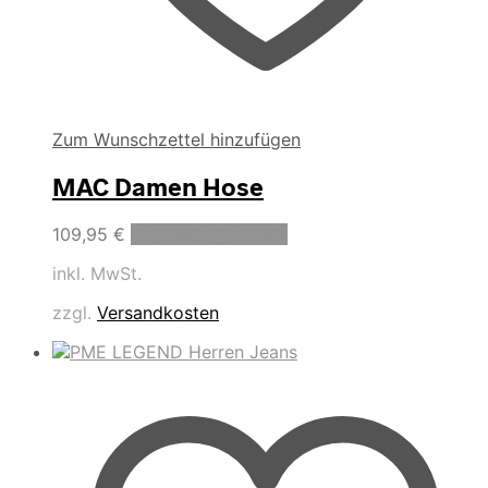
Zum Wunschzettel hinzufügen
MAC Damen Hose
Dieses
109,95
€
Ausführung wählen
Produkt
inkl. MwSt.
weist
mehrere
zzgl.
Versandkosten
Varianten
auf.
Die
Optionen
können
auf
der
Produktseite