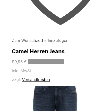
Zum Wunschzettel hinzufügen
Camel Herren Jeans
Dieses
99,95
€
Ausführung wählen
Produkt
inkl. MwSt.
weist
mehrere
zzgl.
Versandkosten
Varianten
auf.
Die
Optionen
können
auf