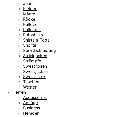
Jeans
Kleider
Mäntel
Röcke
Pullover
Pullunder
Poloshirts
Shirts & Tops
Shorts
Sportbekleidung
Strickjacken
Strümpfe
Sweathosen
Sweatjacken
Sweatshirts
Taschen
Westen
Herren
Accessoires
Anzüge
Business
Hemden