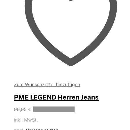
gewählt
werden
Zum Wunschzettel hinzufügen
PME LEGEND Herren Jeans
Dieses
99,95
€
Ausführung wählen
Produkt
inkl. MwSt.
weist
mehrere