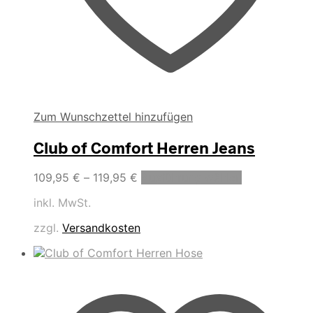
Zum Wunschzettel hinzufügen
Club of Comfort Herren Jeans
Dieses
109,95
€
–
119,95
€
Ausführung wählen
Produkt
inkl. MwSt.
weist
mehrere
zzgl.
Versandkosten
Varianten
auf.
Die
Optionen
können
auf