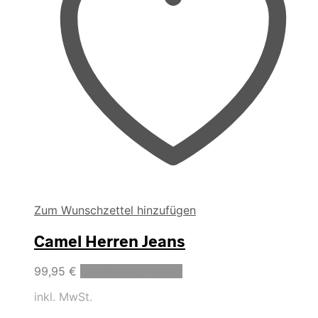
Zum Wunschzettel hinzufügen
Camel Herren Jeans
Dieses
99,95
€
Ausführung wählen
Produkt
inkl. MwSt.
weist
mehrere