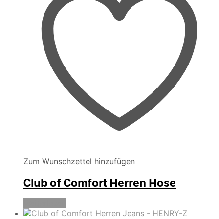
der
Produktseite
gewählt
werden
Zum Wunschzettel hinzufügen
Club of Comfort Herren Hose
Weiterlesen