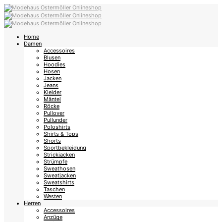
Home
Damen
Accessoires
Blusen
Hoodies
Hosen
Jacken
Jeans
Kleider
Mäntel
Röcke
Pullover
Pullunder
Poloshirts
Shirts & Tops
Shorts
Sportbekleidung
Strickjacken
Strümpfe
Sweathosen
Sweatjacken
Sweatshirts
Taschen
Westen
Herren
Accessoires
Anzüge