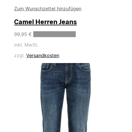
Zum Wunschzettel hinzufügen
Camel Herren Jeans
Dieses
99,95
€
Ausführung wählen
Produkt
inkl. MwSt.
weist
mehrere
zzgl.
Versandkosten
Varianten
auf.
Die
Optionen
können
auf
der
Produktseite
gewählt
werden