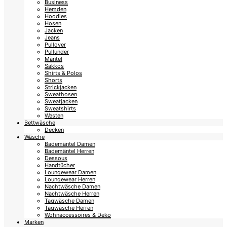
Business
Hemden
Hoodies
Hosen
Jacken
Jeans
Pullover
Pullunder
Mäntel
Sakkos
Shirts & Polos
Shorts
Strickjacken
Sweathosen
Sweatjacken
Sweatshirts
Westen
Bettwäsche
Decken
Wäsche
Bademäntel Damen
Bademäntel Herren
Dessous
Handtücher
Loungewear Damen
Loungewear Herren
Nachtwäsche Damen
Nachtwäsche Herren
Tagwäsche Damen
Tagwäsche Herren
Wohnaccessoires & Deko
Marken