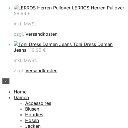
LERROS Herren Pullover
59,99
€
inkl. MwSt.
zzgl.
Versandkosten
Toni Dress Damen
Jeans
119,95
€
inkl. MwSt.
zzgl.
Versandkosten
×
Home
Damen
Accessoires
Blusen
Hoodies
Hosen
Jacken