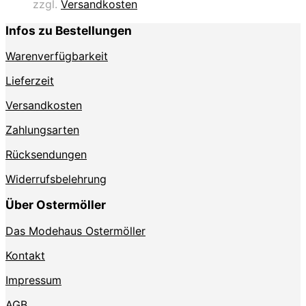
zzgl.
Versandkosten
Varianten
auf.
Infos zu Bestellungen
Die
Optionen
Warenverfügbarkeit
können
auf
Lieferzeit
der
Produktseite
Versandkosten
gewählt
Zahlungsarten
werden
Rücksendungen
Widerrufsbelehrung
Über Ostermöller
Das Modehaus Ostermöller
Kontakt
Impressum
AGB