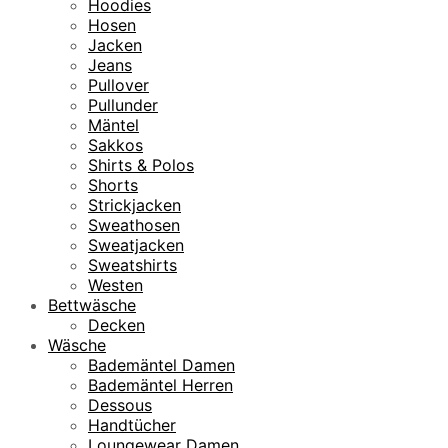
Hoodies
Hosen
Jacken
Jeans
Pullover
Pullunder
Mäntel
Sakkos
Shirts & Polos
Shorts
Strickjacken
Sweathosen
Sweatjacken
Sweatshirts
Westen
Bettwäsche
Decken
Wäsche
Bademäntel Damen
Bademäntel Herren
Dessous
Handtücher
Loungewear Damen