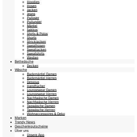
Hoodies
Hosen
Jacken
Jeans
Pullover
Pullunder
Mäntel
Sakkos
Shirts & Polos
Shorts
Strickjacken
Sweathosen
Sweatjacken
Sweatshirts
Westen
Bettwäsche
Decken
Wäsche
Bademäntel Damen
Bademäntel Herren
Dessous
Handtücher
Loungewear Damen
Loungewear Herren
Nachtwäsche Damen
Nachtwäsche Herren
Tagwäsche Damen
Tagwäsche Herren
Wohnaccessoires & Deko
Marken
Trendy News
Geschenkgutscheine
Über uns
Unsere App