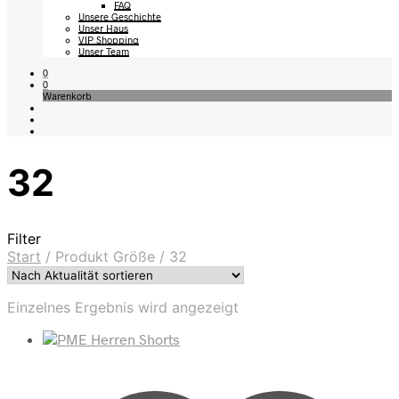
FAQ
Unsere Geschichte
Unser Haus
VIP Shopping
Unser Team
0
0
Warenkorb
32
Filter
Start
/
Produkt Größe
/
32
Einzelnes Ergebnis wird angezeigt