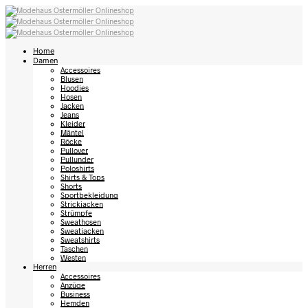
Home
Damen
Accessoires
Blusen
Hoodies
Hosen
Jacken
Jeans
Kleider
Mäntel
Röcke
Pullover
Pullunder
Poloshirts
Shirts & Tops
Shorts
Sportbekleidung
Strickjacken
Strümpfe
Sweathosen
Sweatjacken
Sweatshirts
Taschen
Westen
Herren
Accessoires
Anzüge
Business
Hemden