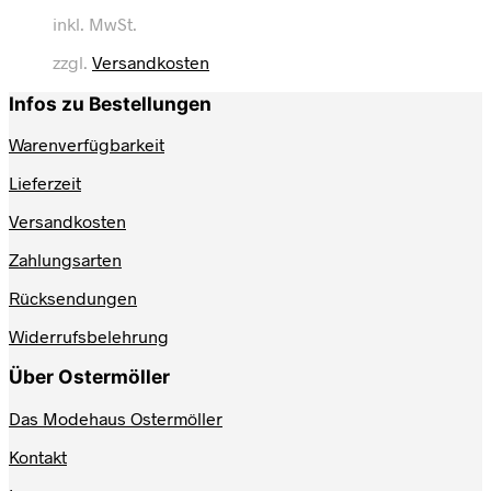
Produkt
inkl. MwSt.
weist
mehrere
zzgl.
Versandkosten
Varianten
auf.
Infos zu Bestellungen
Die
Optionen
Warenverfügbarkeit
können
auf
Lieferzeit
der
Produktseite
Versandkosten
gewählt
werden
Zahlungsarten
Rücksendungen
Widerrufsbelehrung
Über Ostermöller
Das Modehaus Ostermöller
Kontakt