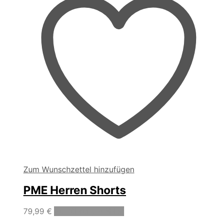
Zum Wunschzettel hinzufügen
PME Herren Shorts
Dieses
79,99
€
Ausführung wählen