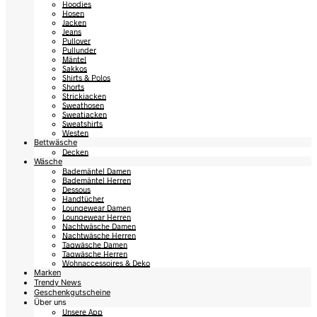
Hoodies
Hosen
Jacken
Jeans
Pullover
Pullunder
Mäntel
Sakkos
Shirts & Polos
Shorts
Strickjacken
Sweathosen
Sweatjacken
Sweatshirts
Westen
Bettwäsche
Decken
Wäsche
Bademäntel Damen
Bademäntel Herren
Dessous
Handtücher
Loungewear Damen
Loungewear Herren
Nachtwäsche Damen
Nachtwäsche Herren
Tagwäsche Damen
Tagwäsche Herren
Wohnaccessoires & Deko
Marken
Trendy News
Geschenkgutscheine
Über uns
Unsere App