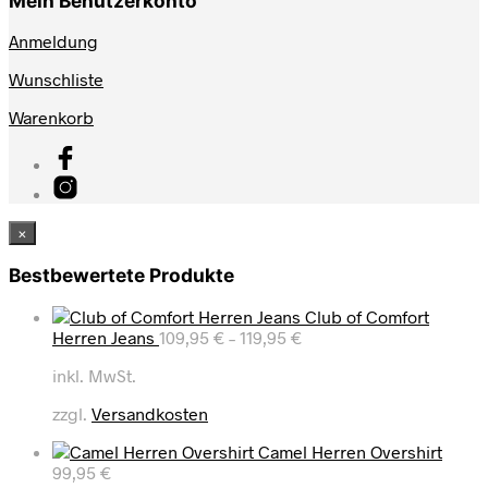
Mein Benutzerkonto
Anmeldung
Wunschliste
Warenkorb
×
Bestbewertete Produkte
Club of Comfort
Herren Jeans
109,95
€
–
119,95
€
inkl. MwSt.
zzgl.
Versandkosten
Camel Herren Overshirt
99,95
€