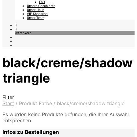
FAQ
Unsere Geschichte
Unser Haus
VIP Shopping
Unser Team
0
0
Warenkorb
black/creme/shadow
triangle
Filter
Start
/
Produkt Farbe
/
black/creme/shadow triangle
Es wurden keine Produkte gefunden, die Ihrer Auswahl
entsprechen.
Infos zu Bestellungen