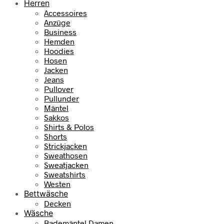
Herren
Accessoires
Anzüge
Business
Hemden
Hoodies
Hosen
Jacken
Jeans
Pullover
Pullunder
Mäntel
Sakkos
Shirts & Polos
Shorts
Strickjacken
Sweathosen
Sweatjacken
Sweatshirts
Westen
Bettwäsche
Decken
Wäsche
Bademäntel Damen