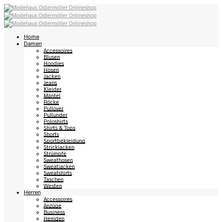
Home
Damen
Accessoires
Blusen
Hoodies
Hosen
Jacken
Jeans
Kleider
Mäntel
Röcke
Pullover
Pullunder
Poloshirts
Shirts & Tops
Shorts
Sportbekleidung
Strickjacken
Strümpfe
Sweathosen
Sweatjacken
Sweatshirts
Taschen
Westen
Herren
Accessoires
Anzüge
Business
Hemden