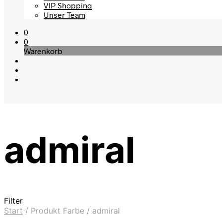
VIP Shopping
Unser Team
0
0
Warenkorb
admiral
Filter
Start
/
Produkt Farbe
/
admiral