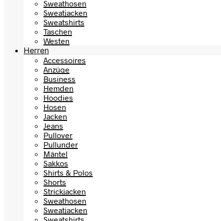
Sweathosen
Sweatjacken
Sweatshirts
Taschen
Westen
Herren
Accessoires
Anzüge
Business
Hemden
Hoodies
Hosen
Jacken
Jeans
Pullover
Pullunder
Mäntel
Sakkos
Shirts & Polos
Shorts
Strickjacken
Sweathosen
Sweatjacken
Sweatshirts