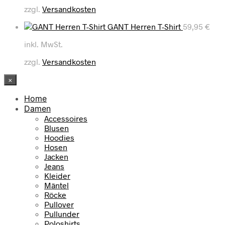
zzgl.
Versandkosten
GANT Herren T-Shirt
59,95
€
inkl. MwSt.
zzgl.
Versandkosten
×
Home
Damen
Accessoires
Blusen
Hoodies
Hosen
Jacken
Jeans
Kleider
Mäntel
Röcke
Pullover
Pullunder
Poloshirts