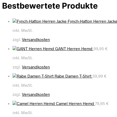
Bestbewertete Produkte
Fynch-Hatton Herren Jack
inkl. MwSt.
zzgl.
Versandkosten
GANT Herren Hemd
99,95
€
inkl. MwSt.
zzgl.
Versandkosten
Rabe Damen T-Shirt
59,99
€
inkl. MwSt.
zzgl.
Versandkosten
Camel Herren Hemd
79,95
€
inkl. MwSt.