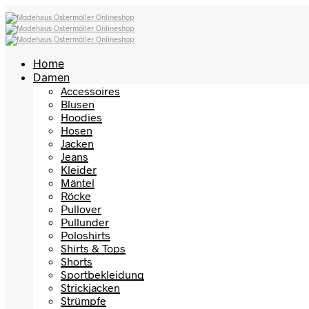
Home
Damen
Accessoires
Blusen
Hoodies
Hosen
Jacken
Jeans
Kleider
Mäntel
Röcke
Pullover
Pullunder
Poloshirts
Shirts & Tops
Shorts
Sportbekleidung
Strickjacken
Strümpfe